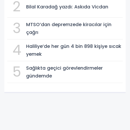
2
Bilal Karadağ yazdı: Askıda Vicdan
3
MTSO’dan depremzede kiracılar için
çağrı
4
Haliliye’de her gün 4 bin 898 kişiye sıcak
yemek
5
Sağlıkta geçici görevlendirmeler
gündemde