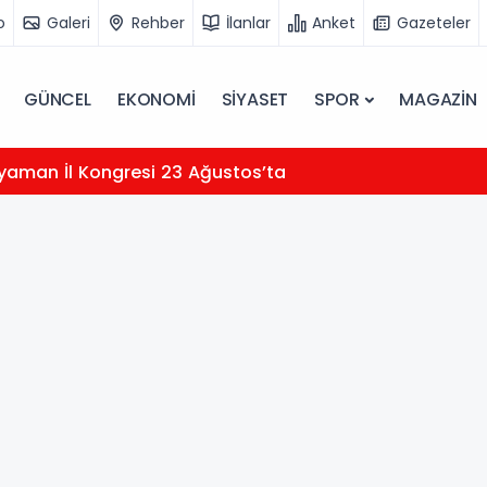
o
Galeri
Rehber
İlanlar
Anket
Gazeteler
GÜNCEL
EKONOMİ
SİYASET
SPOR
MAGAZİN
yaman İl Kongresi 23 Ağustos’ta