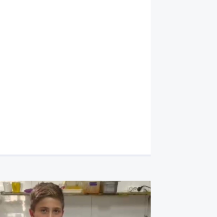
Kahtalı Hamido, oğlunun mezar
duygulandırdı