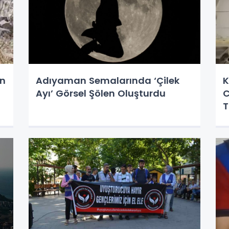
an
Adıyaman Semalarında ‘Çilek
K
Ayı’ Görsel Şölen Oluşturdu
C
T