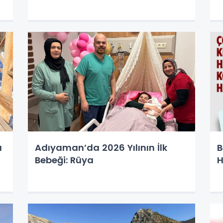
a
Adıyaman’da 2026 Yılının İlk
B
Bebeği: Rüya
H