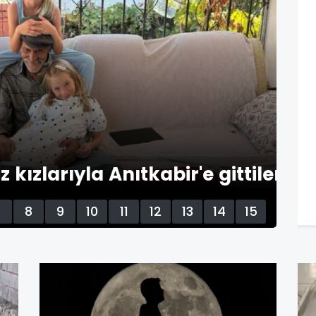
kızlarıyla Anıtkabir'e gittiler
7
8
9
10
11
12
13
14
15