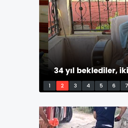
34 yıl beklediler, ikiz 
1
2
3
4
5
6