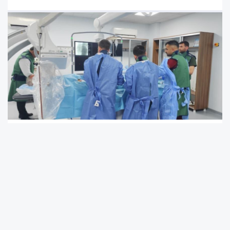
Kahta'da Anjiyo Ünitesinde İlk Müdahale