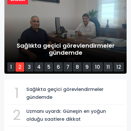
Sağlıkta geçici görevlendirmeler
gündemde
1
2
3
4
5
6
7
8
9
10
11
12
13
14
15
1
Sağlıkta geçici görevlendirmeler
gündemde
2
Uzmanı uyardı: Güneşin en yoğun
olduğu saatlere dikkat