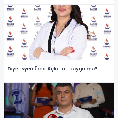
Diyetisyen Ürek: Açlık mı, duygu mu?