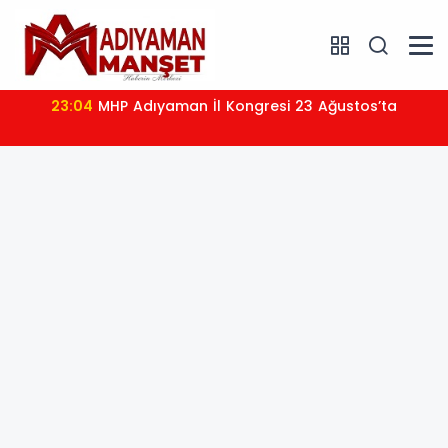
22:43
Narinceliler Derneği’nden Gazete Kahta’ya plaket