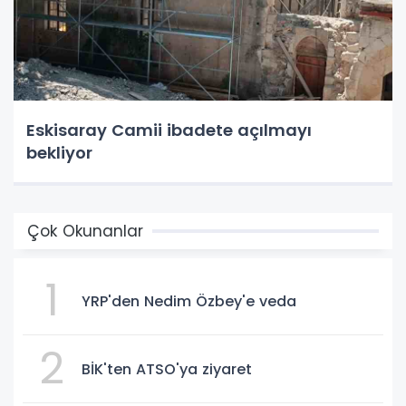
Eskisaray Camii ibadete açılmayı
bekliyor
Çok Okunanlar
1
YRP'den Nedim Özbey'e veda
2
BİK'ten ATSO'ya ziyaret