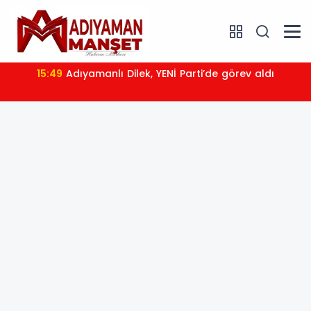
15:47
MTSO’dan depremzede kiracılar için çağrı