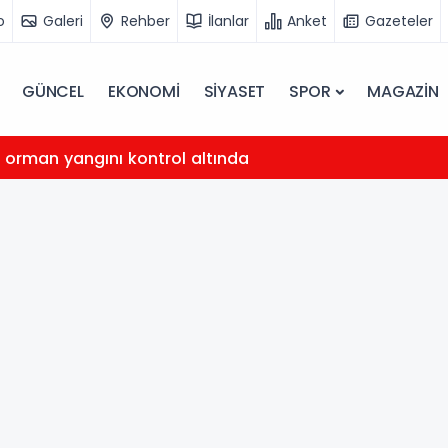
o
Galeri
Rehber
İlanlar
Anket
Gazeteler
GÜNCEL
EKONOMİ
SİYASET
SPOR
MAGAZİN
 orman yangını kontrol altında