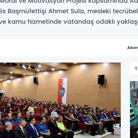
ık, Moral ve Motivasyon Projesi kapsamında 
lis Başmüfettişi Ahmet Sula, mesleki tecrübe
ve kamu hizmetinde vatandaş odaklı yaklaşım
Abon
Y