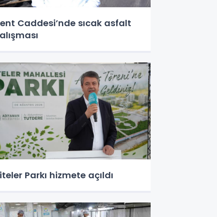
ent Caddesi’nde sıcak asfalt
alışması
iteler Parkı hizmete açıldı