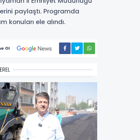
Adıyaman İl Emniyet Müdürlüğü
lerini paylaştı. Programda
 konuları ele alındı.
e Ol
EREL