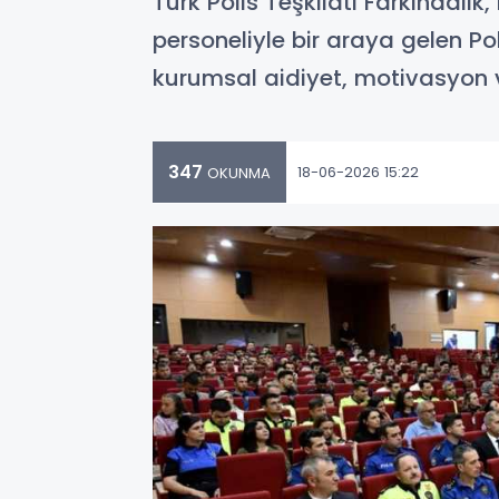
Türk Polis Teşkilatı Farkındal
personeliyle bir araya gelen Po
kurumsal aidiyet, motivasyon 
347
18-06-2026 15:22
OKUNMA