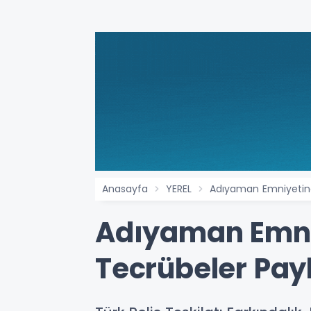
Anasayfa
YEREL
Adıyaman Emniyetind
Adıyaman Emni
Tecrübeler Payl