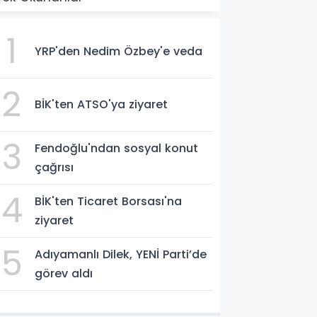
1
YRP'den Nedim Özbey'e veda
2
BİK'ten ATSO'ya ziyaret
3
Fendoğlu'ndan sosyal konut
çağrısı
4
BİK'ten Ticaret Borsası'na
ziyaret
5
Adıyamanlı Dilek, YENİ Parti’de
görev aldı