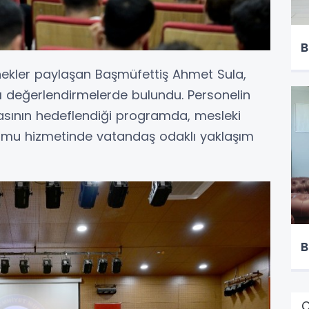
B
ekler paylaşan Başmüfettiş Ahmet Sula,
ı değerlendirmelerde bulundu. Personelin
asının hedeflendiği programda, mesleki
amu hizmetinde vatandaş odaklı yaklaşım
B
Ç