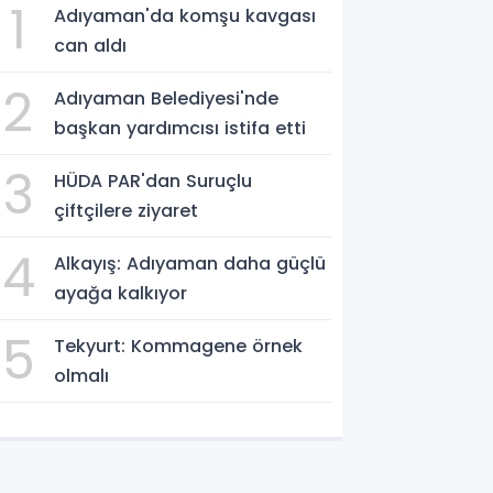
1
Adıyaman'da komşu kavgası
can aldı
2
Adıyaman Belediyesi'nde
başkan yardımcısı istifa etti
3
HÜDA PAR'dan Suruçlu
çiftçilere ziyaret
4
Alkayış: Adıyaman daha güçlü
ayağa kalkıyor
5
Tekyurt: Kommagene örnek
olmalı