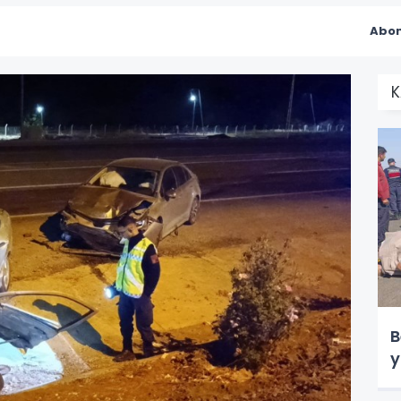
Abon
K
B
y