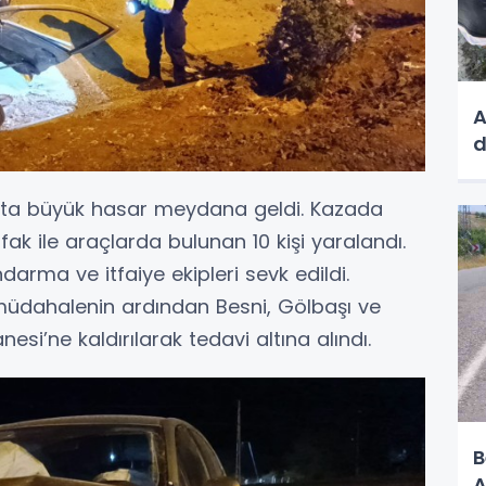
A
d
açta büyük hasar meydana geldi. Kazada
fak ile araçlarda bulunan 10 kişi yaralandı.
ndarma ve itfaiye ekipleri sevk edildi.
k müdahalenin ardından Besni, Gölbaşı ve
si’ne kaldırılarak tedavi altına alındı.
B
A