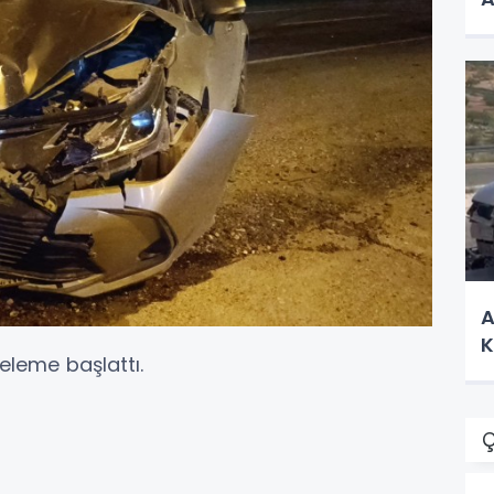
A
K
celeme başlattı.
Ç