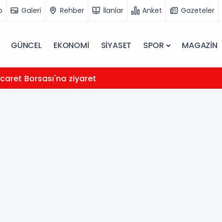
o
Galeri
Rehber
İlanlar
Anket
Gazeteler
GÜNCEL
EKONOMİ
SİYASET
SPOR
MAGAZİN
icaret Borsası'na ziyaret