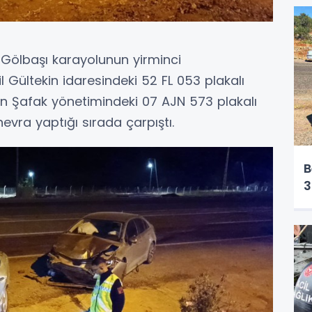
Gölbaşı karayolunun yirminci
 Gültekin idaresindeki 52 FL 053 plakalı
in Şafak yönetimindeki 07 AJN 573 plakalı
evra yaptığı sırada çarpıştı.
B
3