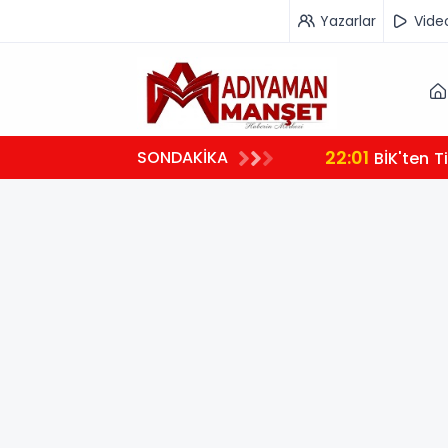
Yazarlar
Vide
22:01
SONDAKİKA
BİK'ten T