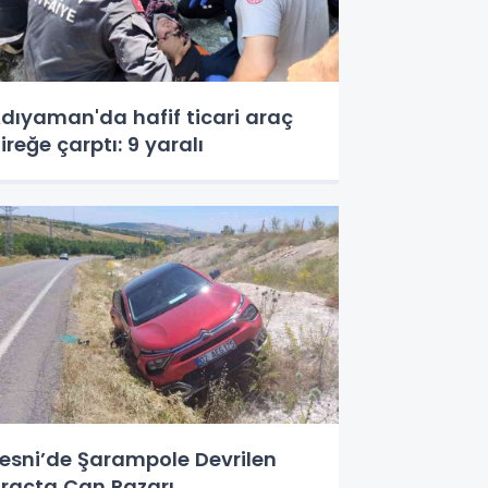
dıyaman'da hafif ticari araç
ireğe çarptı: 9 yaralı
esni’de Şarampole Devrilen
raçta Can Pazarı