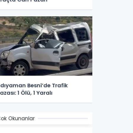
dıyaman Besni’de Trafik
azası: 1 Ölü, 1 Yaralı
ok Okunanlar