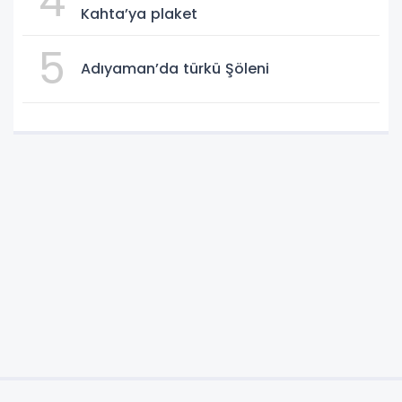
4
Kahta’ya plaket
5
Adıyaman’da türkü Şöleni