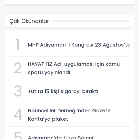
Çok Okunanlar
1
MHP Adıyaman İl Kongresi 23 Ağustos’ta
2
HAYAT 112 Acil uygulaması için kamu
spotu yayınlandı
3
Tut’ta 15 kişi sigarayı bıraktı
4
Narinceliler Derneği’nden Gazete
Kahta’ya plaket
5
Adıyaman’da türkü Şöleni