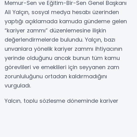
Memur-Sen ve Eğitim-Bir-Sen Genel Başkanı
Ali Yalçın, sosyal medya hesabı üzerinden
yaptığı açıklamada kamuda gündeme gelen
“kariyer zammı” düzenlemesine ilişkin
değerlendirmelerde bulundu. Yalçın, bazı
unvanlara yönelik kariyer zammı ihtiyacının
yerinde olduğunu ancak bunun tüm kamu
görevlileri ve emeklileri için seyyanen zam
zorunluluğunu ortadan kaldırmadığını
vurguladı.
Yalçın, toplu sözleşme döneminde kariyer
meslekler için sunulan zam tekliflerinin, “bütçe
disiplini” ve “kaynak yokluğu” gerekçeleriyle
hükümet ve maliye bürokrasisi tarafından geri