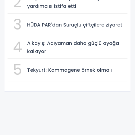
2
yardımcısı istifa etti
3
HÜDA PAR'dan Suruçlu çiftçilere ziyaret
4
Alkayış: Adıyaman daha güçlü ayağa
kalkıyor
5
Tekyurt: Kommagene örnek olmalı