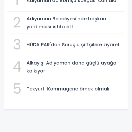
1
Adıyaman'da komşu kavgası can aldı
2
Adıyaman Belediyesi'nde başkan
yardımcısı istifa etti
3
HÜDA PAR'dan Suruçlu çiftçilere ziyaret
4
Alkayış: Adıyaman daha güçlü ayağa
kalkıyor
5
Tekyurt: Kommagene örnek olmalı