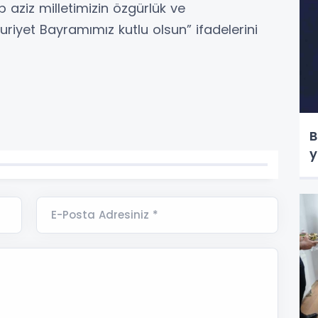
p aziz milletimizin özgürlük ve
riyet Bayramımız kutlu olsun” ifadelerini
B
y
E-Posta Adresiniz *