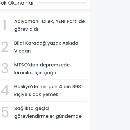
ok Okunanlar
1
Adıyamanlı Dilek, YENİ Parti’de
görev aldı
2
Bilal Karadağ yazdı: Askıda
Vicdan
3
MTSO’dan depremzede
kiracılar için çağrı
4
Haliliye’de her gün 4 bin 898
kişiye sıcak yemek
5
Sağlıkta geçici
görevlendirmeler gündemde