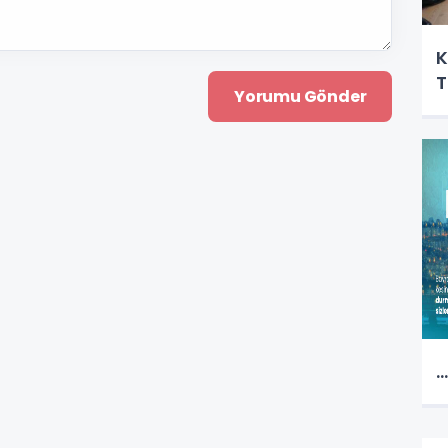
K
T
..