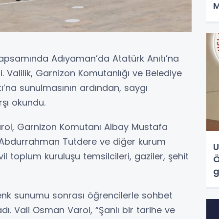
M
ı kapsamında Adıyaman’da Atatürk Anıtı’na
i. Valilik, Garnizon Komutanlığı ve Belediye
ıtı’na sunulmasının ardından, saygı
rşı okundu.
rol, Garnizon Komutanı Albay Mustafa
 Abdurrahman Tutdere ve diğer kurum
U
il toplum kuruluşu temsilcileri, gaziler, şehit
Ö
g
enk sunumu sonrası öğrencilerle sohbet
ı. Vali Osman Varol, “Şanlı bir tarihe ve