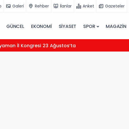
o
Galeri
Rehber
İlanlar
Anket
Gazeteler
GÜNCEL
EKONOMİ
SİYASET
SPOR
MAGAZİN
yaman İl Kongresi 23 Ağustos’ta