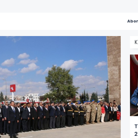
Abon
K
T
2