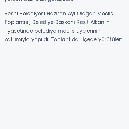
Besni Belediyesi Haziran Ayı Olağan Meclis
Toplantısı, Belediye Başkanı Reşit Alkan’ın
riyasetinde belediye meclis üyelerinin
katılımıyla yapıldı. Toplantıda, ilçede yürütülen
belediye hizmetleri ve planlanan çalışmalar
değerlendirilirken, gündem maddeleri tek tek
görüşülerek karara bağlandı. Belediye
birimlerinin çalışmaları hakkında meclis
üyelerine bilgi sunuldu.