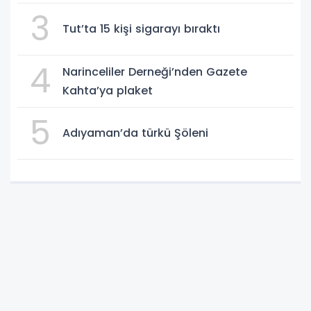
3
Tut’ta 15 kişi sigarayı bıraktı
4
Narinceliler Derneği’nden Gazete
Kahta’ya plaket
5
Adıyaman’da türkü Şöleni