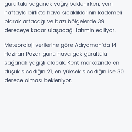
gürültülü sağanak yağış beklenirken, yeni
haftayla birlikte hava sıcaklıklarının kademeli
olarak artacağı ve bazı bölgelerde 39
dereceye kadar ulaşacağı tahmin ediliyor.
Meteoroloji verilerine göre Adıyaman’da 14
Haziran Pazar günü hava gök gürültülü
sağanak yağışlı olacak. Kent merkezinde en
düşük sıcaklığın 21, en yüksek sıcaklığın ise 30
derece olması bekleniyor.
İl genelinde yağışla birlikte hava sıcaklıklarının
mevsim normallerinde seyredeceği tahmin
edilirken, vatandaşların ani yağışlara karşı
tedbirli olmaları istendi.