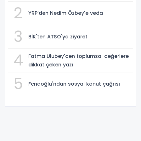
2
YRP'den Nedim Özbey'e veda
3
BİK'ten ATSO'ya ziyaret
4
Fatma Ulubey'den toplumsal değerlere
dikkat çeken yazı
5
Fendoğlu'ndan sosyal konut çağrısı