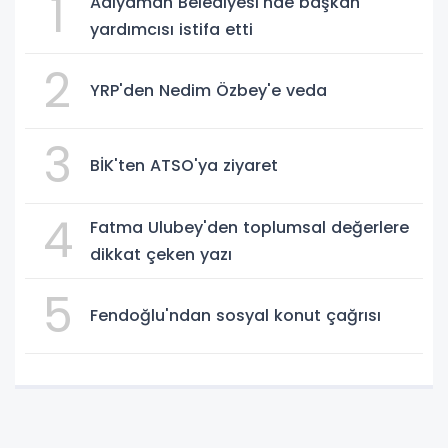
1
Adıyaman Belediyesi'nde başkan
yardımcısı istifa etti
2
YRP'den Nedim Özbey'e veda
3
BİK'ten ATSO'ya ziyaret
4
Fatma Ulubey'den toplumsal değerlere
dikkat çeken yazı
5
Fendoğlu'ndan sosyal konut çağrısı