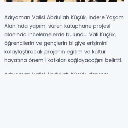
Adıyaman Valisi Abdullah Küçük, İndere Yaşam
Alanı’nda yapımı süren kütüphane projesi
alanında incelemelerde bulundu. Vali Küçük,
öğrencilerin ve gençlerin bilgiye erişimini
kolaylaştıracak projenin eğitim ve kültür
hayatına önemli katkılar sağlayacağını belirtti.
Adıyaman Valisi Abdullah Küçük, deprem
sonrası inşa edilen ve kentin yeni yaşam
merkezlerinden biri olarak öne çıkan İndere
Yaşam Alanı’nda yapımı devam eden
kütüphane projesini yerinde inceledi.
Çalışmaların sürdüğü alanda yetkililerden bilgi
alan Vali Küçük, projenin son durumu, fiziki