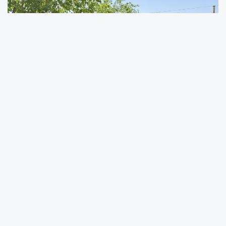
Vatandaşların daha güvenli, konforlu ve
modern ulaşım imkanlarına kavuşmasının
hedeflendiği belirtilen çalışmalar kapsamında
bazı bölgelerde çalışmalar tamamlanırken,
devam eden projelerin de en kısa sürede
bitirilmesi için ekiplerin sahadaki çalışmalarını