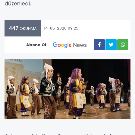
düzenledi.
447
14-05-2026 09:25
OKUNMA
Abone Ol