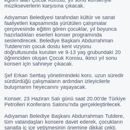
eğitim alan Çocuk Korosu, yıl sonu konseriyle
müzikseverlerin karşısına çıkacak.
Adıyaman Belediyesi tarafından kültür ve sanat
faaliyetleri kapsamında yürütülen çalışmalar
çerçevesinde eğitim gören çocuklar, yıl boyunca
hazırladıkları eserleri konser programında
seslendirecek. Belediye Başkanı Abdurrahman
Tutdere’nin çocuk dostu kent vizyonu
doğrultusunda kurulan ve 9-13 yaş grubundaki 20
öğrenciden oluşan Çocuk Korosu, ikinci yıl sonu
konseri için sahneye çıkacak.
Şef Erkan Serttaş yönetimindeki koro, uzun süredir
sürdürdüğü çalışmaların ardından izleyicilerle
buluşmanın heyecanını yaşayacak.
Konser, 23 Haziran Salı günü saat 20.00’de Türkiye
Petrolleri Konferans Salonu’nda gerçekleştirilecek.
Adıyaman Belediye Başkanı Abdurrahman Tutdere,
tüm vatandaşları konsere davet ederek, çocukların
sanatla iç içe yetişmesinin önemine dikkat çekti.