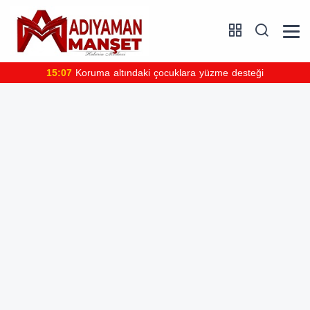
15:07
Koruma altındaki çocuklara yüzme desteği