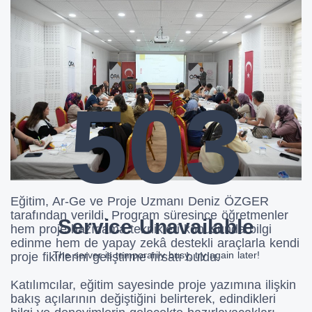
503
Eğitim, Ar-Ge ve Proje Uzmanı Deniz ÖZGER
tarafından verildi. Program süresince öğretmenler
Service Unavailable
hem proje hazırlama teknikleri konusunda bilgi
edinme hem de yapay zekâ destekli araçlarla kendi
The server is temporarily busy, try again later!
proje fikirlerini geliştirme fırsatı buldu.
Katılımcılar, eğitim sayesinde proje yazımına ilişkin
bakış açılarının değiştiğini belirterek, edindikleri