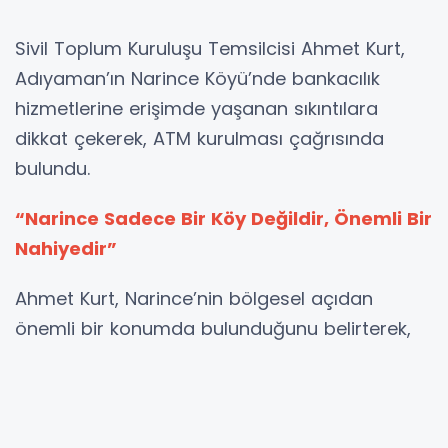
Sivil Toplum Kuruluşu Temsilcisi Ahmet Kurt,
Adıyaman’ın Narince Köyü’nde bankacılık
hizmetlerine erişimde yaşanan sıkıntılara
dikkat çekerek, ATM kurulması çağrısında
bulundu.
“Narince Sadece Bir Köy Değildir, Önemli Bir
Nahiyedir”
Ahmet Kurt, Narince’nin bölgesel açıdan
önemli bir konumda bulunduğunu belirterek,
“Narince sadece bir köy değildir. Çevresindeki
birçok yerleşim yerine hizmet veren önemli bir
nahiyedir” dedi.