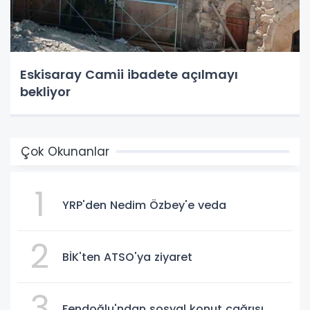
Eskisaray Camii ibadete açılmayı
bekliyor
Çok Okunanlar
1
YRP'den Nedim Özbey'e veda
2
BİK'ten ATSO'ya ziyaret
3
Fendoğlu'ndan sosyal konut çağrısı