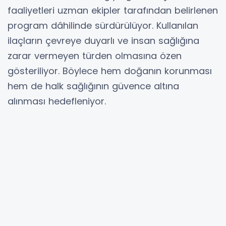
faaliyetleri uzman ekipler tarafından belirlenen
program dâhilinde sürdürülüyor. Kullanılan
ilaçların çevreye duyarlı ve insan sağlığına
zarar vermeyen türden olmasına özen
gösteriliyor. Böylece hem doğanın korunması
hem de halk sağlığının güvence altına
alınması hedefleniyor.
Park ve bahçelerdeki bitki örtüsünün sağlıklı
gelişimini destekleyen çalışmalar, aynı
zamanda sinek, böcek ve diğer haşerelerin
çoğalmasını engellemeyi amaçlıyor. Belediye
ekipleri, şehrin çeşitli noktalarında eş zamanlı
olarak ilaçlama faaliyetlerini sürdürüyor.