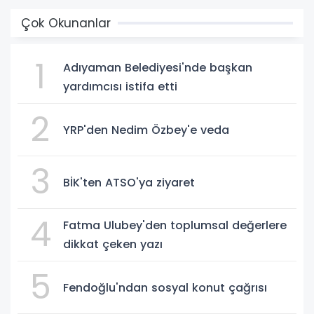
Çok Okunanlar
1
Adıyaman Belediyesi'nde başkan
yardımcısı istifa etti
2
YRP'den Nedim Özbey'e veda
3
BİK'ten ATSO'ya ziyaret
4
Fatma Ulubey'den toplumsal değerlere
dikkat çeken yazı
5
Fendoğlu'ndan sosyal konut çağrısı