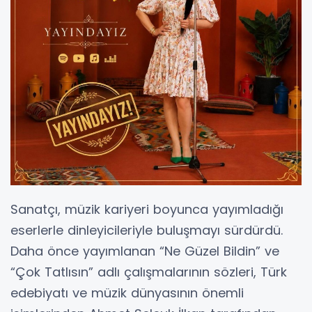
Sanatçı, müzik kariyeri boyunca yayımladığı
eserlerle dinleyicileriyle buluşmayı sürdürdü.
Daha önce yayımlanan “Ne Güzel Bildin” ve
“Çok Tatlısın” adlı çalışmalarının sözleri, Türk
edebiyatı ve müzik dünyasının önemli