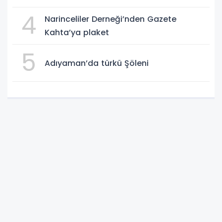
4
Narinceliler Derneği’nden Gazete
Kahta’ya plaket
5
Adıyaman’da türkü Şöleni