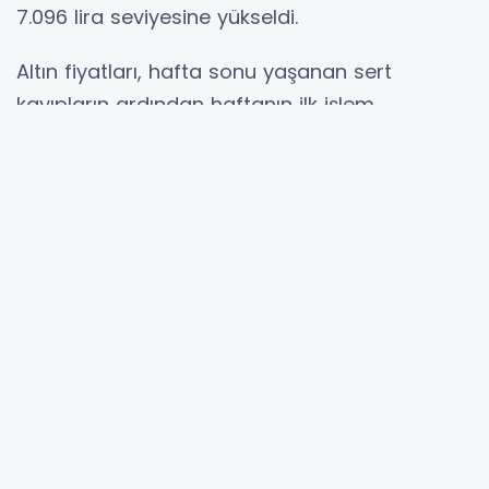
7.096 lira seviyesine yükseldi.
Altın fiyatları, hafta sonu yaşanan sert
kayıpların ardından haftanın ilk işlem
günlerinde keskin bir toparlanma gösterdi. Salı
günü yüzde 5,9 yükselen ons altın, Kasım
2008’den bu yana en güçlü günlük kazancını
kaydederken, yükseliş Çarşamba günü de
devam etti.
Spot altın, Çarşamba günü yüzde 2,6 artışla
ons başına 5.072 dolara yükseldi. Ons altın,
geçtiğimiz perşembe günü 5.594,82 dolar ile
tüm zamanların en yüksek seviyesini
görmüştü. Nisan vadeli ABD altın vadeli
işlemleri de yüzde 2,7 primle 5.067 dolar