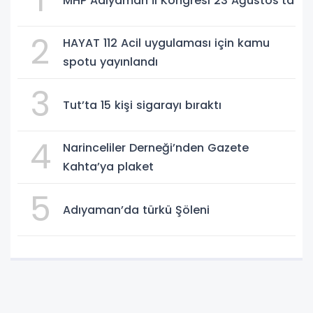
MHP Adıyaman İl Kongresi 23 Ağustos’ta
2
HAYAT 112 Acil uygulaması için kamu
spotu yayınlandı
3
Tut’ta 15 kişi sigarayı bıraktı
4
Narinceliler Derneği’nden Gazete
Kahta’ya plaket
5
Adıyaman’da türkü Şöleni