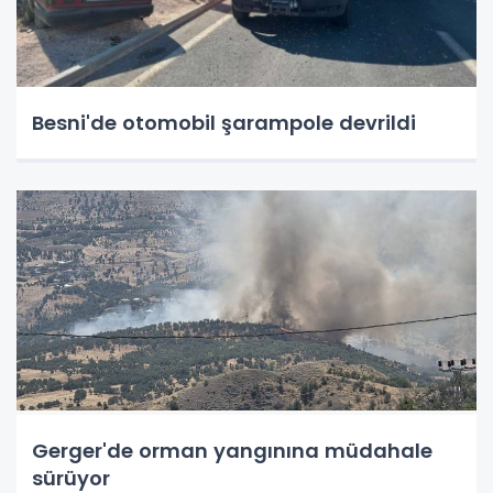
Besni'de otomobil şarampole devrildi
Gerger'de orman yangınına müdahale
sürüyor