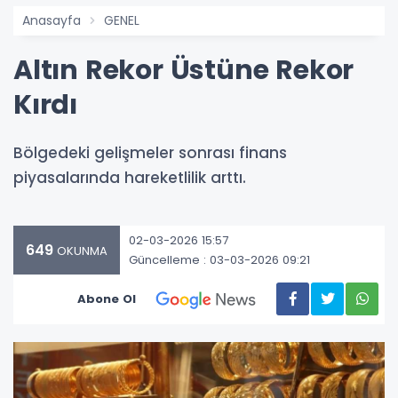
Anasayfa
GENEL
Altın Rekor Üstüne Rekor
Kırdı
Bölgedeki gelişmeler sonrası finans
piyasalarında hareketlilik arttı.
02-03-2026 15:57
649
OKUNMA
Güncelleme : 03-03-2026 09:21
Abone Ol