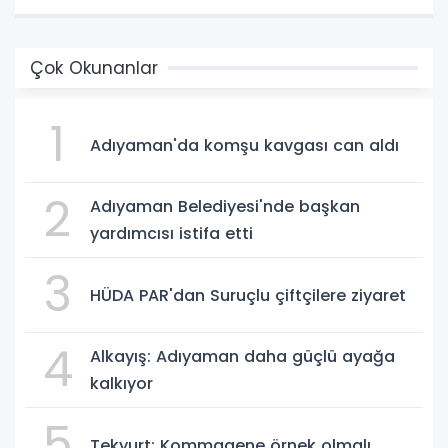
Çok Okunanlar
1
Adıyaman'da komşu kavgası can aldı
2
Adıyaman Belediyesi'nde başkan
yardımcısı istifa etti
3
HÜDA PAR'dan Suruçlu çiftçilere ziyaret
4
Alkayış: Adıyaman daha güçlü ayağa
kalkıyor
5
Tekyurt: Kommagene örnek olmalı