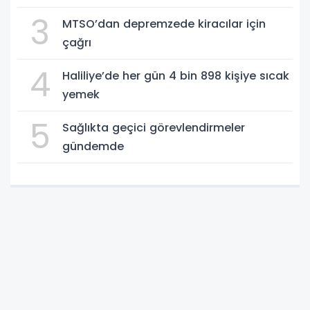
3
MTSO’dan depremzede kiracılar için
çağrı
4
Haliliye’de her gün 4 bin 898 kişiye sıcak
yemek
5
Sağlıkta geçici görevlendirmeler
gündemde