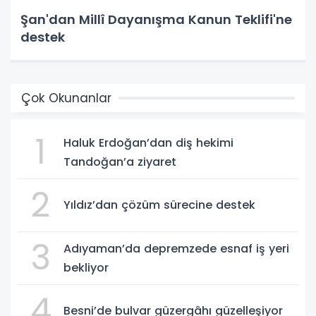
Şan'dan Millî Dayanışma Kanun Teklifi'ne
destek
Çok Okunanlar
1
Haluk Erdoğan’dan diş hekimi
Tandoğan’a ziyaret
2
Yıldız’dan çözüm sürecine destek
3
Adıyaman’da depremzede esnaf iş yeri
bekliyor
4
Besni’de bulvar güzergâhı güzelleşiyor