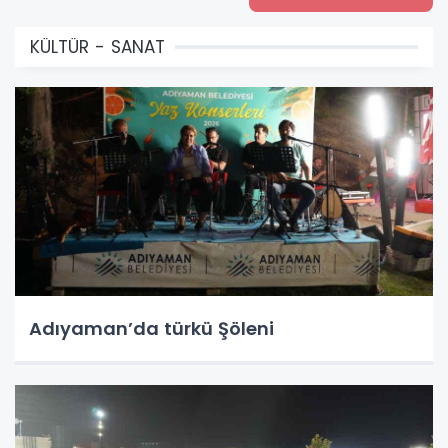
KÜLTÜR - SANAT
Adıyaman’da türkü Şöleni