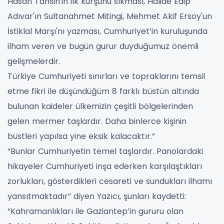
Hasan Tahsin'in ilk kurşunu sıkması, Halide Edip
Adıvar'ın Sultanahmet Mitingi, Mehmet Akif Ersoy'un
İstiklal Marşı'nı yazması, Cumhuriyet’in kuruluşunda
ilham veren ve bugün gurur duyduğumuz önemli
gelişmelerdir.
Türkiye Cumhuriyeti sınırları ve topraklarını temsil
etme fikri ile düşündüğüm 8 farklı büstün altında
bulunan kaideler ülkemizin çeşitli bölgelerinden
gelen mermer taşlardır. Daha binlerce kişinin
büstleri yapılsa yine eksik kalacaktır.”
“Bunlar Cumhuriyetin temel taşlardır. Panolardaki
hikayeler Cumhuriyeti inşa ederken karşılaştıkları
zorlukları, gösterdikleri cesareti ve sundukları ilhamı
yansıtmaktadır” diyen Yazıcı, şunları kaydetti:
“Kahramanlıkları ile Gaziantep’in gururu olan