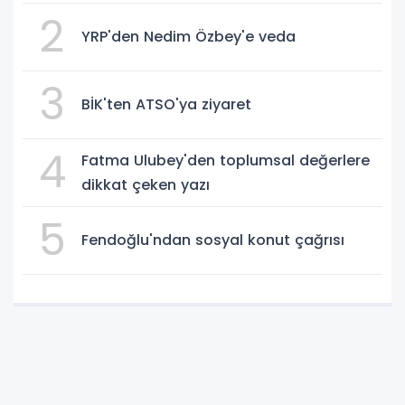
2
YRP'den Nedim Özbey'e veda
3
BİK'ten ATSO'ya ziyaret
4
Fatma Ulubey'den toplumsal değerlere
dikkat çeken yazı
5
Fendoğlu'ndan sosyal konut çağrısı