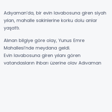
Adıyaman’da, bir evin lavabosuna giren siyah
yılan, mahalle sakinlerine korku dolu anlar
yaşattı.
Alınan bilgiye göre olay, Yunus Emre
Mahallesi’nde meydana geldi.
Evin lavabosuna giren yılanı gören
vatandaşların ihbarı üzerine olay Adıyaman
Belediyesi İtfaiye Müdürlüğü ekiplerine bildirdi.
İtfaiye ekipleri tarafından mahallede paniğe
neden olan yılan, özel aparatla kafese
alınarak güvenli şekilde ortamdan
uzaklaştırıldı. Olayı gören vatandaşlar büyük
korku yaşarken, itfaiye ekiplerinin hızlı ve