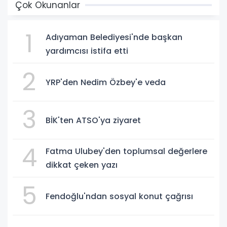
Çok Okunanlar
1
Adıyaman Belediyesi'nde başkan
yardımcısı istifa etti
2
YRP'den Nedim Özbey'e veda
3
BİK'ten ATSO'ya ziyaret
4
Fatma Ulubey'den toplumsal değerlere
dikkat çeken yazı
5
Fendoğlu'ndan sosyal konut çağrısı