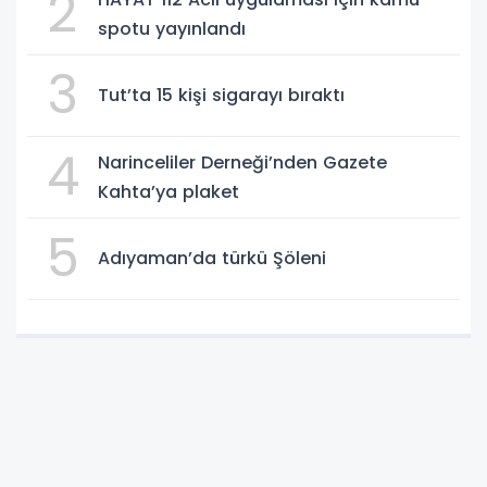
2
spotu yayınlandı
3
Tut’ta 15 kişi sigarayı bıraktı
4
Narinceliler Derneği’nden Gazete
Kahta’ya plaket
5
Adıyaman’da türkü Şöleni