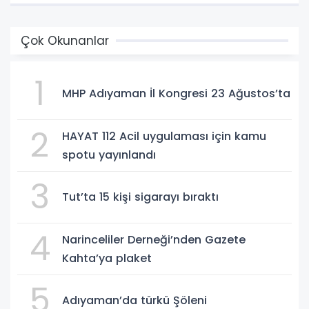
Çok Okunanlar
1
MHP Adıyaman İl Kongresi 23 Ağustos’ta
2
HAYAT 112 Acil uygulaması için kamu
spotu yayınlandı
3
Tut’ta 15 kişi sigarayı bıraktı
4
Narinceliler Derneği’nden Gazete
Kahta’ya plaket
5
Adıyaman’da türkü Şöleni