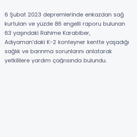
6 Şubat 2023 depremlerinde enkazdan sağ
kurtulan ve yüzde 86 engelli raporu bulunan
63 yaşındaki Rahime Karabiber,
Adıyaman’daki K-2 konteyner kentte yaşadığı
sağlık ve barınma sorunlarını anlatarak
yetkililere yardım çağrısında bulundu.
Kollarında ve ayaklarında platinler bulunan,
oksijen makinesine bağlı yaşayan Karabiber,
tahsis edilen konteynerdeki fiziksel eksikliklerin
giderilmediğini, konteyner kent yönetiminden
gördüğü muamelenin ise mağduriyetini
derinleştirdiğini söyledi.
Murat KAYIŞ – 6 Şubat 2023 depremlerinde