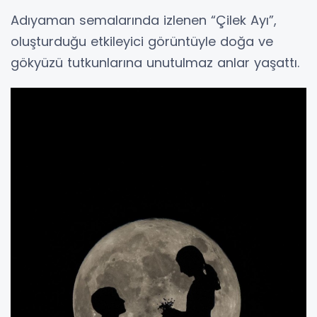
Adıyaman semalarında izlenen “Çilek Ayı”,
oluşturduğu etkileyici görüntüyle doğa ve
gökyüzü tutkunlarına unutulmaz anlar yaşattı.