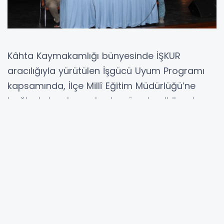
Kâhta Kaymakamlığı bünyesinde İŞKUR
aracılığıyla yürütülen İşgücü Uyum Programı
kapsamında, İlçe Millî Eğitim Müdürlüğü’ne
bağlı okul ve kurumlarda görevlendirilecek
destek personelleri noter huzurunda yapılan
kura ile belirlendi. Kahtalı Mıçe Kültür
Merkezi’nde gerçekleştirilen kura çekimine İlçe
Millî Eğitim Şube Müdürü Mehmet Turan da
katıldı.
Program kapsamında okullarda ve
kurumlarda 292 gün süreyle temizlik, bakım ve