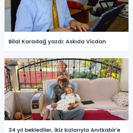
Bilal Karadağ yazdı: Askıda Vicdan
34 yıl beklediler, ikiz kızlarıyla Anıtkabir'e