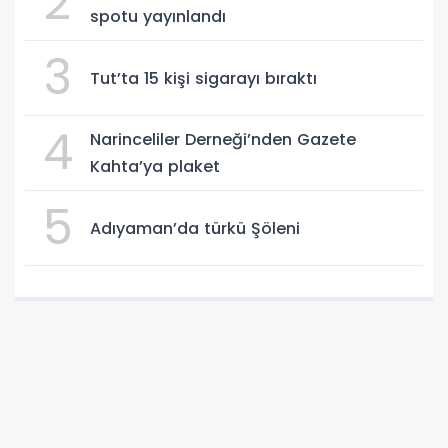
2
spotu yayınlandı
3
Tut’ta 15 kişi sigarayı bıraktı
4
Narinceliler Derneği’nden Gazete
Kahta’ya plaket
5
Adıyaman’da türkü Şöleni