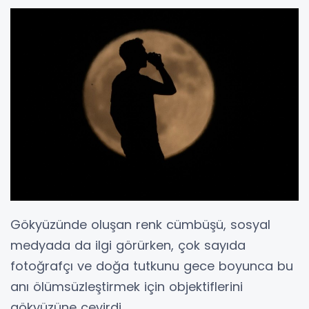
Gökyüzünde oluşan renk cümbüşü, sosyal
medyada da ilgi görürken, çok sayıda
fotoğrafçı ve doğa tutkunu gece boyunca bu
anı ölümsüzleştirmek için objektiflerini
gökyüzüne çevirdi.