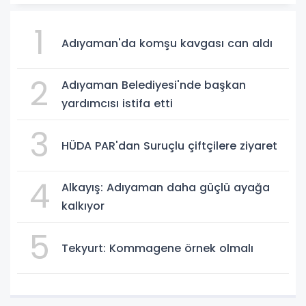
1
Adıyaman'da komşu kavgası can aldı
2
Adıyaman Belediyesi'nde başkan
yardımcısı istifa etti
3
HÜDA PAR'dan Suruçlu çiftçilere ziyaret
4
Alkayış: Adıyaman daha güçlü ayağa
kalkıyor
5
Tekyurt: Kommagene örnek olmalı