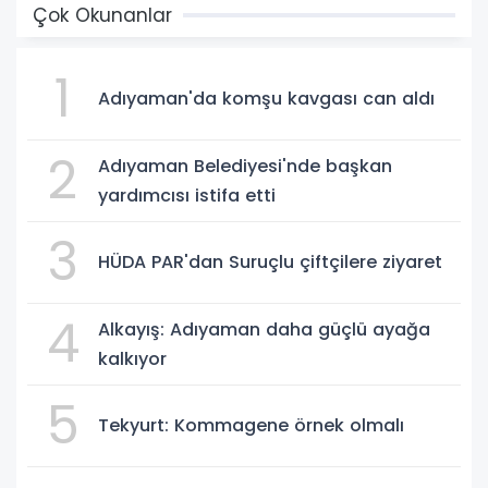
Çok Okunanlar
1
Adıyaman'da komşu kavgası can aldı
2
Adıyaman Belediyesi'nde başkan
yardımcısı istifa etti
3
HÜDA PAR'dan Suruçlu çiftçilere ziyaret
4
Alkayış: Adıyaman daha güçlü ayağa
kalkıyor
5
Tekyurt: Kommagene örnek olmalı