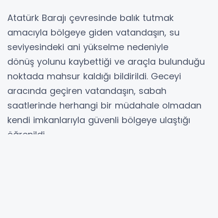
Atatürk Barajı çevresinde balık tutmak
amacıyla bölgeye giden vatandaşın, su
seviyesindeki ani yükselme nedeniyle
dönüş yolunu kaybettiği ve araçla bulunduğu
noktada mahsur kaldığı bildirildi. Geceyi
aracında geçiren vatandaşın, sabah
saatlerinde herhangi bir müdahale olmadan
kendi imkanlarıyla güvenli bölgeye ulaştığı
öğrenildi.
Olayda herhangi bir yaralanma ya da can
kaybı yaşanmazken, durumun fark edilmesinin
ardından çevrede inceleme yapıldığı belirtildi.
Kaynak : PERRE