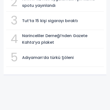
2
spotu yayınlandı
3
Tut’ta 15 kişi sigarayı bıraktı
4
Narinceliler Derneği’nden Gazete
Kahta’ya plaket
5
Adıyaman’da türkü Şöleni