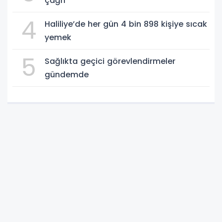
çağrı
4
Haliliye’de her gün 4 bin 898 kişiye sıcak
yemek
5
Sağlıkta geçici görevlendirmeler
gündemde