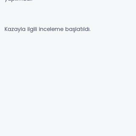
Kazayla ilgili inceleme başlatıldı.
Kaynak : PERRE
YORUMLAR
Adınız *
E-Posta Adresiniz *