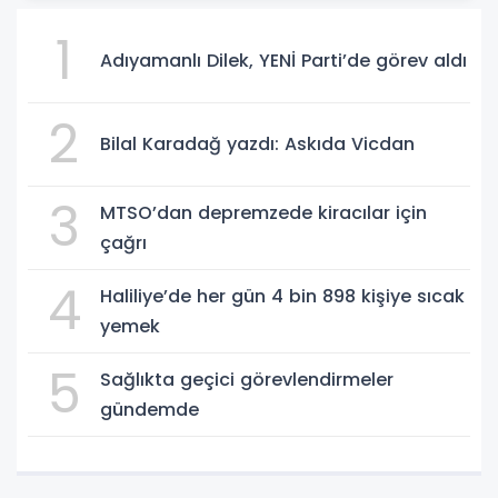
1
Adıyamanlı Dilek, YENİ Parti’de görev aldı
2
Bilal Karadağ yazdı: Askıda Vicdan
3
MTSO’dan depremzede kiracılar için
çağrı
4
Haliliye’de her gün 4 bin 898 kişiye sıcak
yemek
5
Sağlıkta geçici görevlendirmeler
gündemde