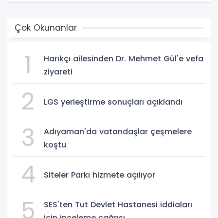
Çok Okunanlar
1
Harıkçı ailesinden Dr. Mehmet Gül'e vefa
ziyareti
2
LGS yerleştirme sonuçları açıklandı
3
Adıyaman'da vatandaşlar çeşmelere
koştu
4
Siteler Parkı hizmete açılıyor
5
SES'ten Tut Devlet Hastanesi iddiaları
için inceleme çağrısı