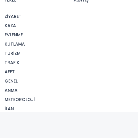
YEREL
ASAYİŞ
ZİYARET
KAZA
EVLENME
KUTLAMA
TURİZM
TRAFİK
AFET
GENEL
ANMA
METEOROLOJİ
İLAN
İletişim
Künye
Yayın İlkeleri
Kurallar
Gizlilik