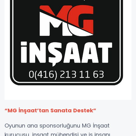
“MG İnşaat’tan Sanata Destek”
Oyunun ana sponsorluğunu MG İnşaat
kurucusu, inşaat mühendisi ve iş insanı