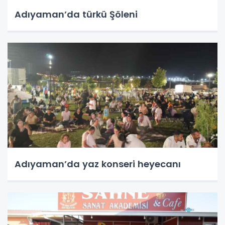
Adıyaman’da türkü Şöleni
Adıyaman’da yaz konseri heyecanı