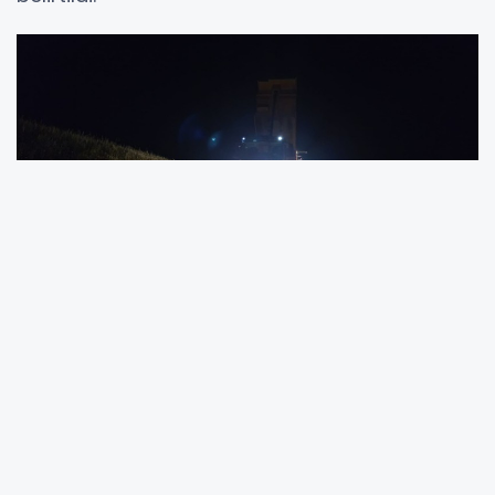
Açıklamada, ekiplerin çalışmalarını 24 saat
esasına göre sürdürdüğü ifade edilerek,
kırsalda yaşayan vatandaşların daha güvenli,
konforlu ve modern ulaşım imkanlarına
kavuşturulmasının hedeflendiği kaydedildi.