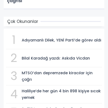
çağrısı
Çok Okunanlar
1
Adıyamanlı Dilek, YENİ Parti’de görev aldı
2
Bilal Karadağ yazdı: Askıda Vicdan
3
MTSO’dan depremzede kiracılar için
çağrı
4
Haliliye’de her gün 4 bin 898 kişiye sıcak
yemek