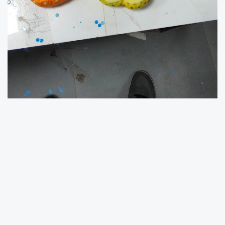
Bakanlık, halk sağlığını tehdit edebilecek
nitelikte olan ürünü acilen toplama kararı aldı.
Ticaret Bakanlığı çocuk sağlığına zarar
verebilecek ürünler konusunda denetimlerini
sürdürüyor. Bakanlık tarafından yürütülen
denetim çalışmaları kapsamında, “Sozzy Toys"