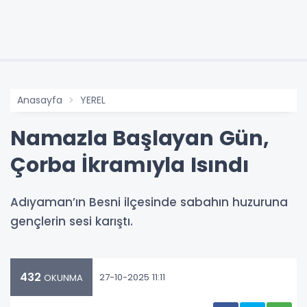
Anasayfa
YEREL
Namazla Başlayan Gün,
Çorba İkramıyla Isındı
Adıyaman’ın Besni ilçesinde sabahın huzuruna
gençlerin sesi karıştı.
432
27-10-2025 11:11
OKUNMA