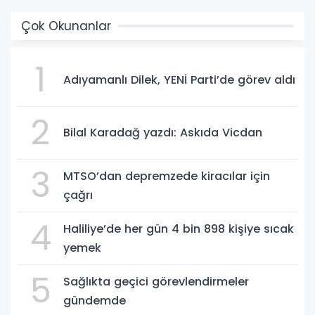
Çok Okunanlar
1
Adıyamanlı Dilek, YENİ Parti’de görev aldı
2
Bilal Karadağ yazdı: Askıda Vicdan
3
MTSO’dan depremzede kiracılar için
çağrı
4
Haliliye’de her gün 4 bin 898 kişiye sıcak
yemek
5
Sağlıkta geçici görevlendirmeler
gündemde