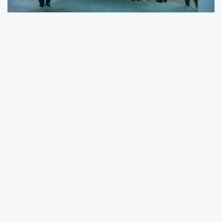
Adıyaman’ın Besni ilçesinde, Besni S.M. Erdemoğlu
Öğrenci Yurdu’nda kalan öğrenciler, sabahın ilk
ışıklarıyla birlikte Hz. Hüseyin Camii’nde buluşarak
sabah namazını cemaatle eda etti.
Namaz sonrası gençlere cami avlusunda sıcak çorba
ikram edildi. Soğuyan havaya rağmen gençlerin
yüzünde tebessüm, gönüllerinde huzur vardı. Çorba
ikramı, sadece karınları değil, gönülleri de ısıttı.
Program, gençlerin maneviyatını güçlendirmek, birlik
ve beraberlik duygusunu pekiştirmek amacıyla
düzenlendi. Katılan öğrenciler, “Sabahın bu huzurunu
tarif etmek zor, hem Rabbimize yöneldik hem
dostlarımızla güzel bir sabah geçirdik” diyerek