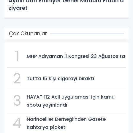
Aydın'dan Emniyet Genel Müdürü Fidan'a
ziyaret
Çok Okunanlar
1
MHP Adıyaman İl Kongresi 23 Ağustos’ta
2
Tut’ta 15 kişi sigarayı bıraktı
3
HAYAT 112 Acil uygulaması için kamu
spotu yayınlandı
4
Narinceliler Derneği’nden Gazete
Kahta’ya plaket