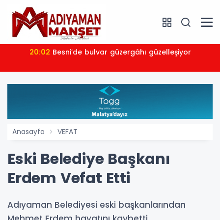
20:02
Besni’de bulvar güzergâhı güzelleşiyor
Anasayfa
VEFAT
Eski Belediye Başkanı
Erdem Vefat Etti
Adıyaman Belediyesi eski başkanlarından
Mehmet Erdem hayatını kaybetti.