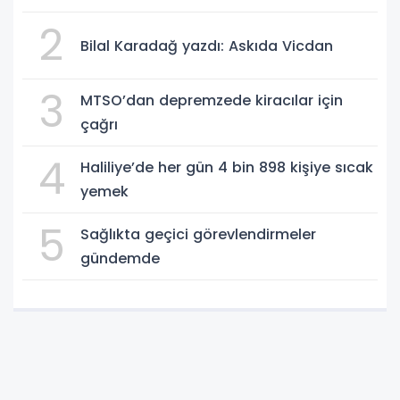
2
Bilal Karadağ yazdı: Askıda Vicdan
3
MTSO’dan depremzede kiracılar için
çağrı
4
Haliliye’de her gün 4 bin 898 kişiye sıcak
yemek
5
Sağlıkta geçici görevlendirmeler
gündemde