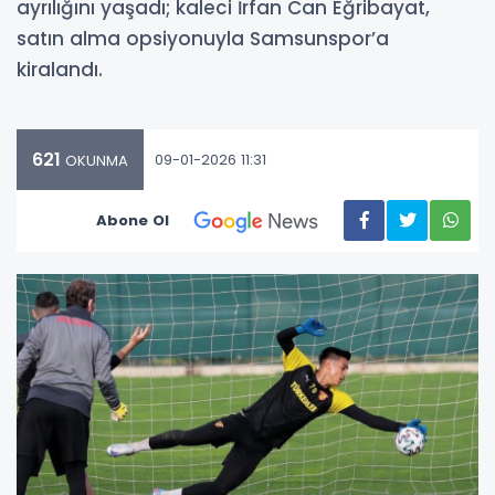
ayrılığını yaşadı; kaleci İrfan Can Eğribayat,
satın alma opsiyonuyla Samsunspor’a
kiralandı.
621
09-01-2026 11:31
OKUNMA
Abone Ol