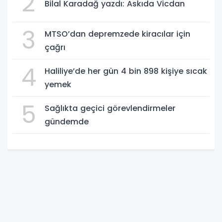
2
Bilal Karadağ yazdı: Askıda Vicdan
3
MTSO’dan depremzede kiracılar için
çağrı
4
Haliliye’de her gün 4 bin 898 kişiye sıcak
yemek
5
Sağlıkta geçici görevlendirmeler
gündemde