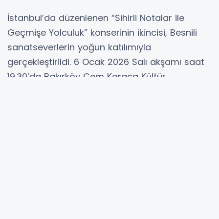
İstanbul’da düzenlenen “Sihirli Notalar ile
Geçmişe Yolculuk” konserinin ikincisi, Besnili
sanatseverlerin yoğun katılımıyla
gerçekleştirildi. 6 Ocak 2026 Salı akşamı saat
19.30’da Bakırköy Cem Karaca Kültür
Merkezi’nde düzenlenen konser, iki bölüm
halinde icra edildi.