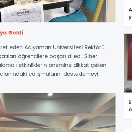
A
y
aya Geldi
aret eden Adıyaman Üniversitesi Rektörü
atılan öğrencilere başarı diledi. Siber
amalı etkinliklerin önemine dikkat çeken
i alanındaki çalışmalarını desteklemeyi
E
ö