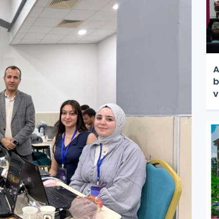
A
b
v