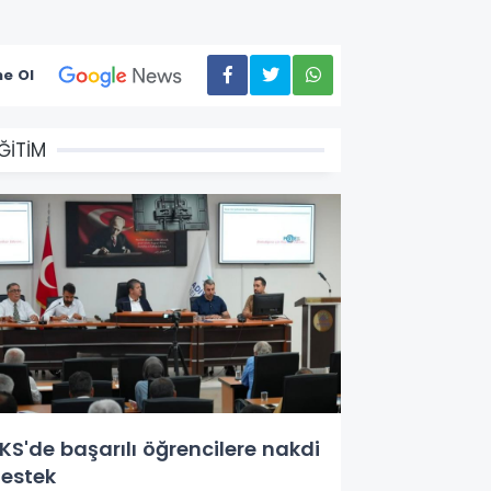
e Ol
ĞİTİM
KS'de başarılı öğrencilere nakdi
estek