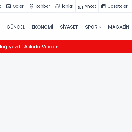
o
Galeri
Rehber
İlanlar
Anket
Gazeteler
GÜNCEL
EKONOMİ
SİYASET
SPOR
MAGAZİN
dağ yazdı: Askıda Vicdan