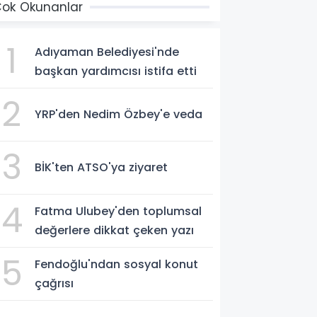
ok Okunanlar
1
Adıyaman Belediyesi'nde
başkan yardımcısı istifa etti
2
YRP'den Nedim Özbey'e veda
3
BİK'ten ATSO'ya ziyaret
4
Fatma Ulubey'den toplumsal
değerlere dikkat çeken yazı
5
Fendoğlu'ndan sosyal konut
çağrısı