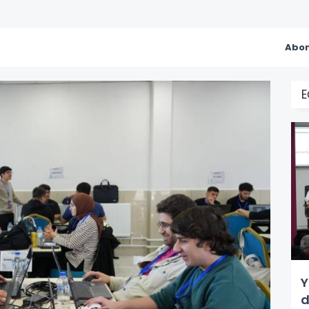
Abon
E
Y
d