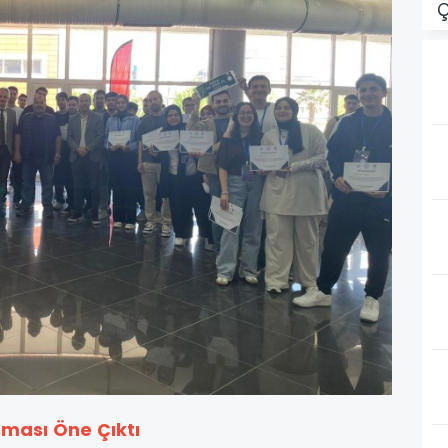
Ç
ması Öne Çıktı