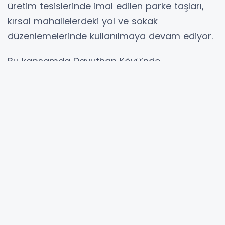
üretim tesislerinde imal edilen parke taşları,
kırsal mahallelerdeki yol ve sokak
düzenlemelerinde kullanılmaya devam ediyor.
Bu kapsamda Davuthan Köyü’nde
gerçekleştirilen parke taşı döşeme çalışmaları
tamamlanarak vatandaşların hizmetine
sunuldu.
Köy yolları modern görünüme kavuştu
İl Özel İdaresi tarafından yapılan açıklamada,
üretilen parke taşlarıyla hem tasarruf
sağlandığı hem de köylerin yaşam kalitesinin
artırıldığı belirtildi. Açıklamada, vatandaşlara
daha konforlu ve güvenli ulaşım imkânı