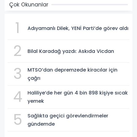
Çok Okunanlar
1
Adıyamanlı Dilek, YENİ Parti’de görev aldı
2
Bilal Karadağ yazdı: Askıda Vicdan
3
MTSO’dan depremzede kiracılar için
çağrı
4
Haliliye’de her gün 4 bin 898 kişiye sıcak
yemek
5
Sağlıkta geçici görevlendirmeler
gündemde