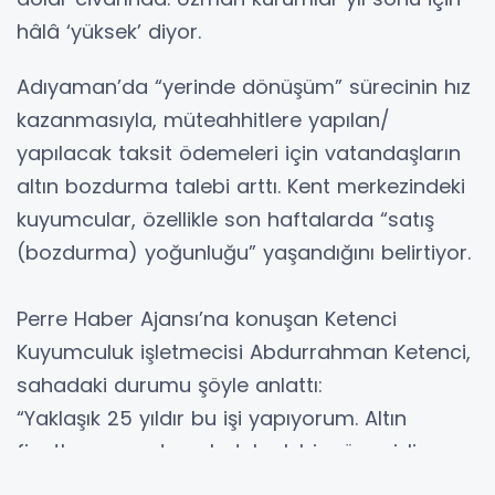
hâlâ ‘yüksek’ diyor.
Adıyaman’da “yerinde dönüşüm” sürecinin hız
kazanmasıyla, müteahhitlere yapılan/
yapılacak taksit ödemeleri için vatandaşların
altın bozdurma talebi arttı. Kent merkezindeki
kuyumcular, özellikle son haftalarda “satış
(bozdurma) yoğunluğu” yaşandığını belirtiyor.
Perre Haber Ajansı’na konuşan Ketenci
Kuyumculuk işletmecisi Abdurrahman Ketenci,
sahadaki durumu şöyle anlattı:
“Yaklaşık 25 yıldır bu işi yapıyorum. Altın
fiyatları şu anda çok dalgalı bir süreç izliyor.
Mesela çeyrek altını 7.200 TL’ye satıyoruz,