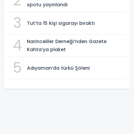
2
spotu yayınlandı
3
Tut’ta 15 kişi sigarayı bıraktı
4
Narinceliler Derneği’nden Gazete
Kahta’ya plaket
5
Adıyaman’da türkü Şöleni