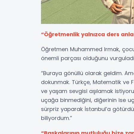
“Öğretmenlik yalnızca ders anla
Öğretmen Muhammed Irmak, çocukl
önemli parçası olduğunu vurguladı
“Buraya gönüllü olarak geldim. Ama
dokunmak. Türkçe, Matematik ve Fen
ve yaşam sevgisi aşılamak istiyoru
uçağa binmediğini, diğerinin ise 
sürpriz yaparak İstanbul’a götürdü
biliyordum.”
“Başkalarının mutluluğu bize za