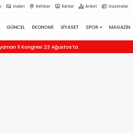
o
Galeri
Rehber
İlanlar
Anket
Gazeteler
GÜNCEL
EKONOMİ
SİYASET
SPOR
MAGAZİN
yaman İl Kongresi 23 Ağustos’ta