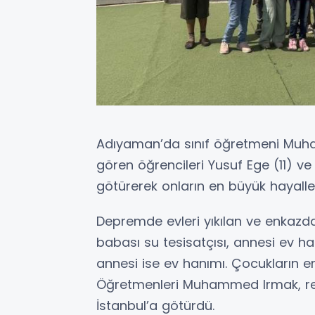
Adıyaman’da sınıf öğretmeni Muh
gören öğrencileri Yusuf Ege (11) ve
götürerek onların en büyük hayalleri
Depremde evleri yıkılan ve enkazda
babası su tesisatçısı, annesi ev h
annesi ise ev hanımı. Çocukların e
Öğretmenleri Muhammed Irmak, res
İstanbul’a götürdü.