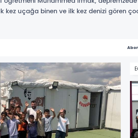
f öğretmeni Muhammed Irmak, depremzede iki
lk kez uçağa binen ve ilk kez denizi gören ç
Abon
E