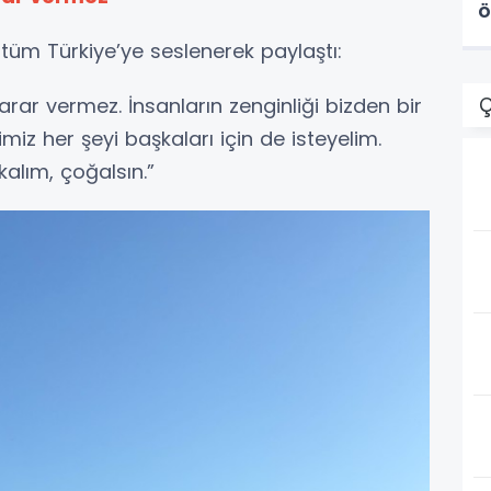
ö
 tüm Türkiye’ye seslenerek paylaştı:
Ç
arar vermez. İnsanların zenginliği bizden bir
imiz her şeyi başkaları için de isteyelim.
kalım, çoğalsın.”