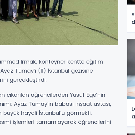
Y
d
ammed Irmak, konteyner kentte eğitim
 Ayaz Tümay’ı (11) İstanbul gezisine
ni gerçekleştirdi.
n çıkarılan öğrencilerden Yusuf Ege’nin
anımı; Ayaz Tümay’ın babası inşaat ustası,
L
n büyük hayali İstanbul’u görmekti.
a
mi işlemleri tamamlayarak öğrencilerini