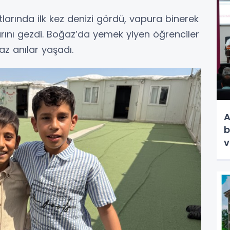
larında ilk kez denizi gördü, vapura binerek
larını gezdi. Boğaz’da yemek yiyen öğrenciler
maz anılar yaşadı.
A
b
v