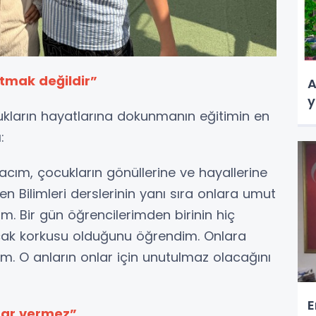
tmak değildir”
A
y
arın hayatlarına dokunmanın eğitimin en
:
cım, çocukların gönüllerine ve hayallerine
 Bilimleri derslerinin yanı sıra onlara umut
m. Bir gün öğrencilerimden birinin hiç
uçak korkusu olduğunu öğrendim. Onlara
m. O anların onlar için unutulmaz olacağını
E
rar vermez”