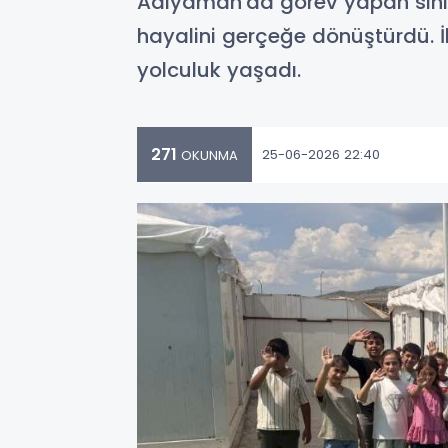
Adıyaman'da görev yapan sını
hayalini gerçeğe dönüştürdü. İ
yolculuk yaşadı.
271
25-06-2026 22:40
OKUNMA