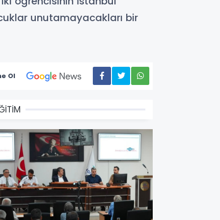
 öğrencisinin İstanbul
ocuklar unutamayacakları bir
e Ol
ĞİTİM