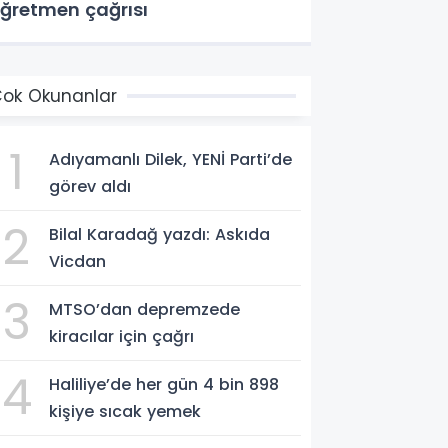
ğretmen çağrısı
ok Okunanlar
1
Adıyamanlı Dilek, YENİ Parti’de
görev aldı
2
Bilal Karadağ yazdı: Askıda
Vicdan
3
MTSO’dan depremzede
kiracılar için çağrı
4
Haliliye’de her gün 4 bin 898
kişiye sıcak yemek