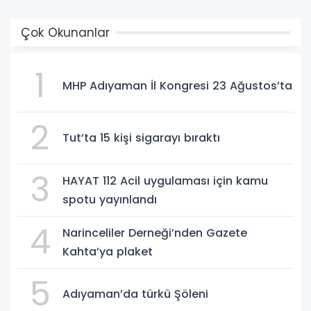
Çok Okunanlar
1
MHP Adıyaman İl Kongresi 23 Ağustos’ta
2
Tut’ta 15 kişi sigarayı bıraktı
3
HAYAT 112 Acil uygulaması için kamu
spotu yayınlandı
4
Narinceliler Derneği’nden Gazete
Kahta’ya plaket
5
Adıyaman’da türkü Şöleni