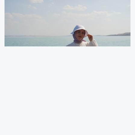
Lavanta kokulu gün: Fotoğraf, doğa ve
keşif bir arada
AFOT Başkanı Musa Gürbüz’ün rehberliğinde
gerçekleşen etkinlikte, katılımcılar sabah
saatlerinde Samsat’a ulaştı. İlk olarak Atatürk