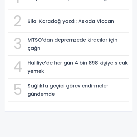
2
Bilal Karadağ yazdı: Askıda Vicdan
3
MTSO’dan depremzede kiracılar için
çağrı
4
Haliliye’de her gün 4 bin 898 kişiye sıcak
yemek
5
Sağlıkta geçici görevlendirmeler
gündemde