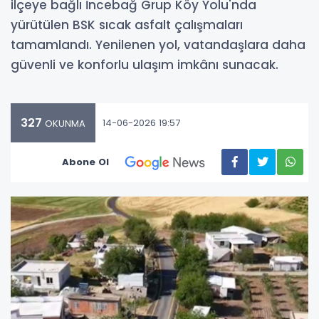
ilçeye bağlı İncebağ Grup Köy Yolu'nda
yürütülen BSK sıcak asfalt çalışmaları
tamamlandı. Yenilenen yol, vatandaşlara daha
güvenli ve konforlu ulaşım imkânı sunacak.
327
14-06-2026 19:57
OKUNMA
Abone Ol