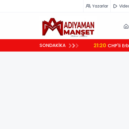
Yazarlar
Vide
21:20
SONDAKİKA
CHP'li Er