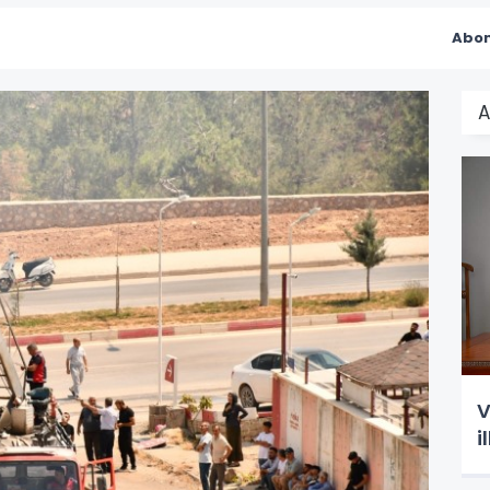
Abon
A
V
i