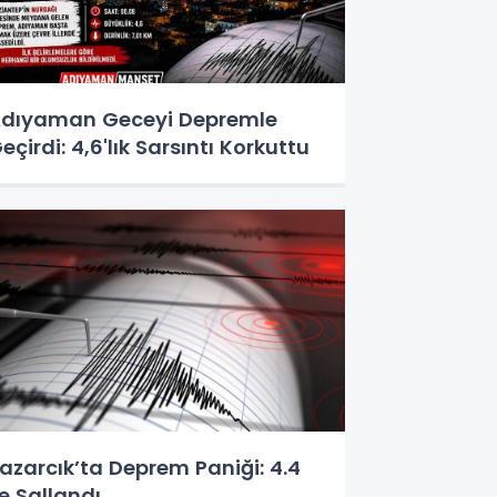
dıyaman Geceyi Depremle
eçirdi: 4,6'lık Sarsıntı Korkuttu
azarcık’ta Deprem Paniği: 4.4
le Sallandı