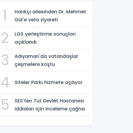
1
Harıkçı ailesinden Dr. Mehmet
Gül'e vefa ziyareti
2
LGS yerleştirme sonuçları
açıklandı
3
Adıyaman'da vatandaşlar
çeşmelere koştu
4
Siteler Parkı hizmete açılıyor
5
SES'ten Tut Devlet Hastanesi
iddiaları için inceleme çağrısı