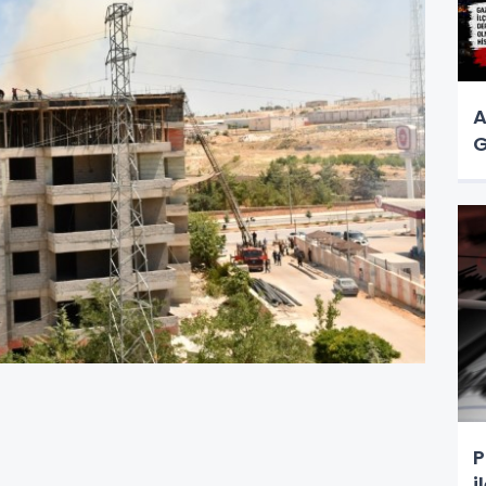
A
G
P
i