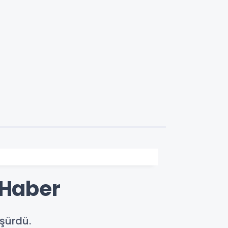
 Haber
üşürdü.