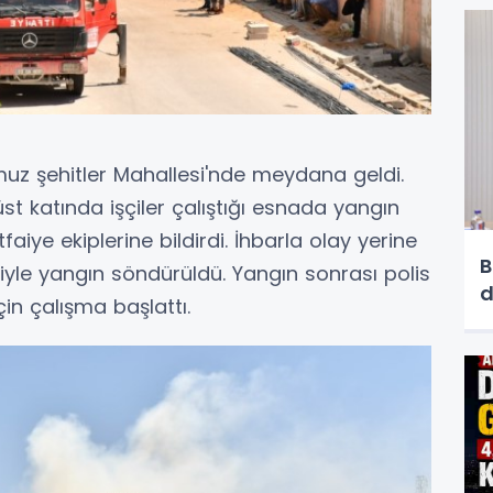
muz şehitler Mahallesi'nde meydana geldi.
 üst katında işçiler çalıştığı esnada yangın
tfaiye ekiplerine bildirdi. İhbarla olay yerine
B
siyle yangın söndürüldü. Yangın sonrası polis
d
çin çalışma başlattı.