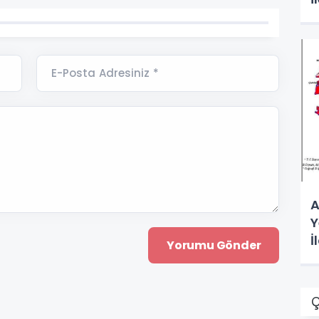
E-Posta Adresiniz *
A
Y
İ
Ç