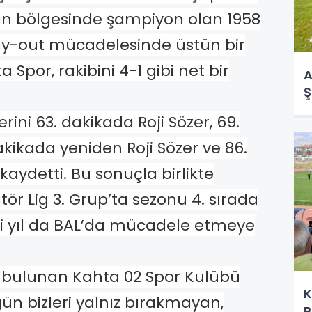
man bölgesinde şampiyon olan 1958
ay-out mücadelesinde üstün bir
Spor, rakibini 4-1 gibi net bir
A
Ş
ini 63. dakikada Roji Sözer, 69.
akikada yeniden Roji Sözer ve 86.
ydetti. Bu sonuçla birlikte
ör Lig 3. Grup’ta sezonu 4. sırada
yıl da BAL’da mücadele etmeye
 bulunan Kahta 02 Spor Kulübü
K
ün bizleri yalnız bırakmayan,
B