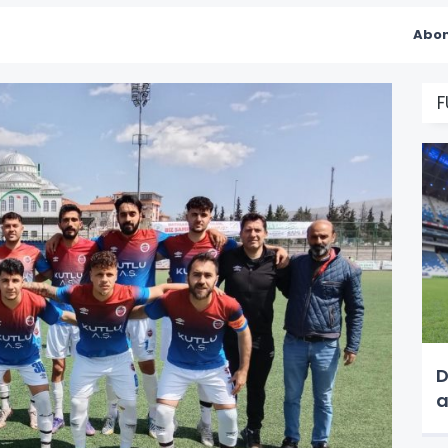
Abon
F
D
a