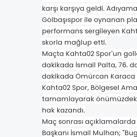
karşı karşıya geldi. Adıya
Gölbaşıspor ile oynanan pl
performans sergileyen Kahta 
skorla mağlup etti.
Maçta Kahta02 Spor'un goller
dakikada İsmail Palta, 76. d
dakikada Ömürcan Karaca ka
Kahta02 Spor, Bölgesel Amat
tamamlayarak önümüzdeki 
hak kazandı.
Maç sonrası açıklamalarda
Başkanı İsmail Mulhan; "Bug