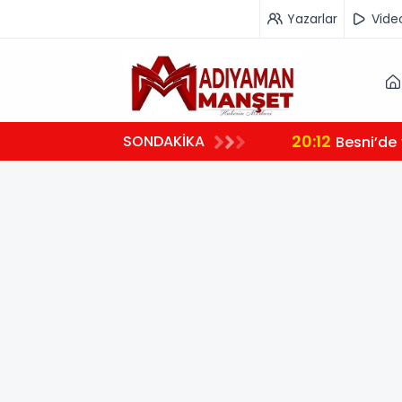
Yazarlar
Vide
20:12
SONDAKİKA
Besni’de