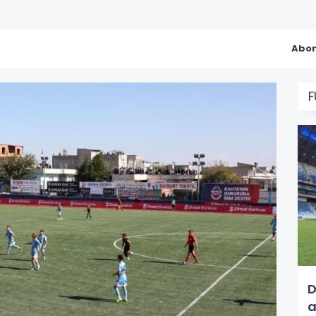
Abon
F
D
a