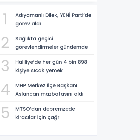
1
Adıyamanlı Dilek, YENİ Parti’de
görev aldı
2
Sağlıkta geçici
görevlendirmeler gündemde
3
Haliliye’de her gün 4 bin 898
kişiye sıcak yemek
4
MHP Merkez İlçe Başkanı
Aslancan mazbatasını aldı
5
MTSO’dan depremzede
kiracılar için çağrı