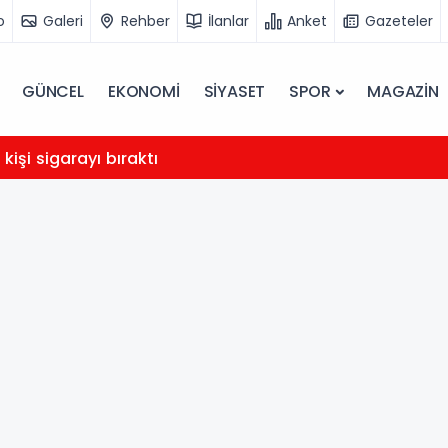
o
Galeri
Rehber
İlanlar
Anket
Gazeteler
GÜNCEL
EKONOMİ
SİYASET
SPOR
MAGAZİN
 kişi sigarayı bıraktı