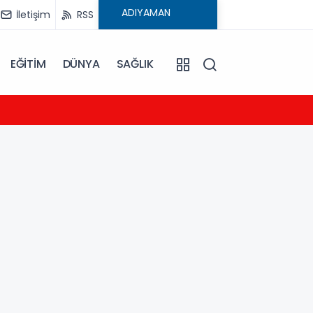
İletişim
RSS
EĞİTİM
DÜNYA
SAĞLIK
23:04
MHP A