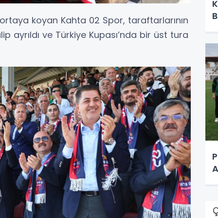
K
B
rtaya koyan Kahta 02 Spor, taraftarlarının
p ayrıldı ve Türkiye Kupası’nda bir üst tura
P
Ç