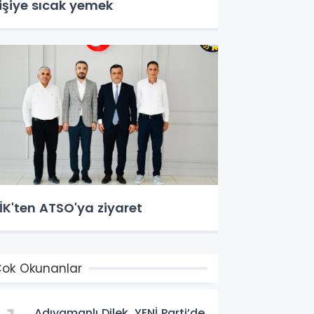
işiye sıcak yemek
İK'ten ATSO'ya ziyaret
ok Okunanlar
Adıyamanlı Dilek, YENİ Parti’de