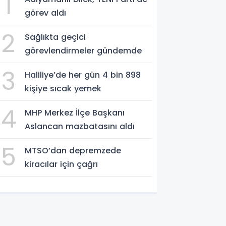
1
görev aldı
2
Sağlıkta geçici
görevlendirmeler gündemde
3
Haliliye’de her gün 4 bin 898
kişiye sıcak yemek
4
MHP Merkez İlçe Başkanı
Aslancan mazbatasını aldı
5
MTSO’dan depremzede
kiracılar için çağrı