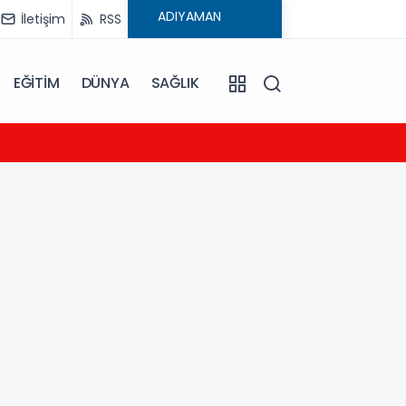
İletişim
RSS
EĞİTİM
DÜNYA
SAĞLIK
23:04
MHP A