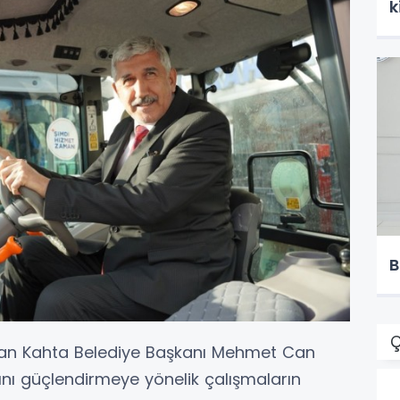
k
B
Ç
unan Kahta Belediye Başkanı Mehmet Can
ını güçlendirmeye yönelik çalışmaların