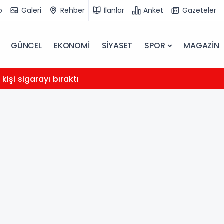
o
Galeri
Rehber
İlanlar
Anket
Gazeteler
GÜNCEL
EKONOMİ
SİYASET
SPOR
MAGAZİN
 kişi sigarayı bıraktı