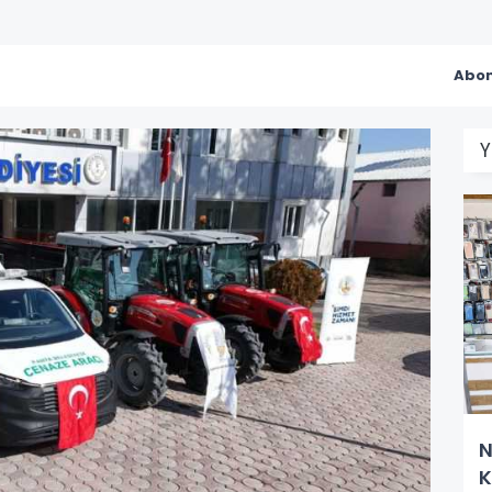
Abon
Y
N
K