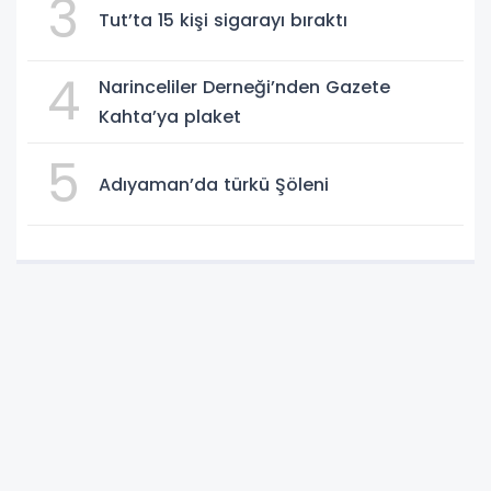
3
Tut’ta 15 kişi sigarayı bıraktı
4
Narinceliler Derneği’nden Gazete
Kahta’ya plaket
5
Adıyaman’da türkü Şöleni