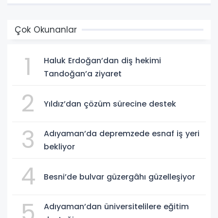
Çok Okunanlar
1
Haluk Erdoğan’dan diş hekimi
Tandoğan’a ziyaret
2
Yıldız’dan çözüm sürecine destek
3
Adıyaman’da depremzede esnaf iş yeri
bekliyor
4
Besni’de bulvar güzergâhı güzelleşiyor
5
Adıyaman’dan üniversitelilere eğitim