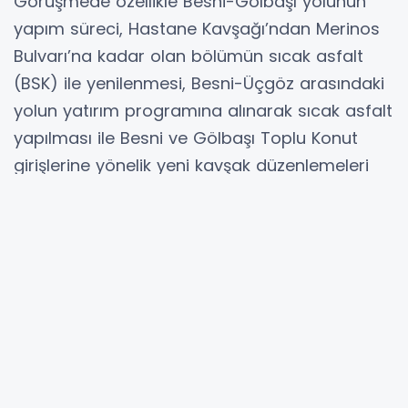
Görüşmede özellikle Besni-Gölbaşı yolunun
yapım süreci, Hastane Kavşağı’ndan Merinos
Bulvarı’na kadar olan bölümün sıcak asfalt
(BSK) ile yenilenmesi, Besni-Üçgöz arasındaki
yolun yatırım programına alınarak sıcak asfalt
yapılması ile Besni ve Gölbaşı Toplu Konut
girişlerine yönelik yeni kavşak düzenlemeleri
masaya yatırıldı.
Milletvekilleri, Adıyaman’ın ulaşım altyapısını
güçlendirecek projelerin kente önemli katkılar
sağlayacağını belirterek, desteklerinden dolayı
Bakan Uraloğlu’na teşekkür etti. Görüşmede,
Adıyaman’ın ulaşım konforunu artırmaya
yönelik çalışmaların iş birliği içerisinde
sürdürüleceği vurgulandı.