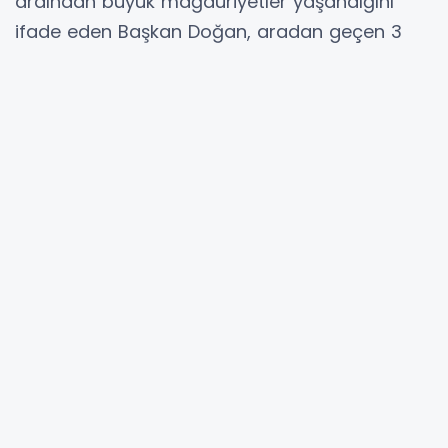
ardından büyük mağduriyetler yaşandığını
ifade eden Başkan Doğan, aradan geçen 3
yıla rağmen kiracı vatandaşların belirsizlik
içerisinde yaşam mücadelesi verdiğini söyledi.