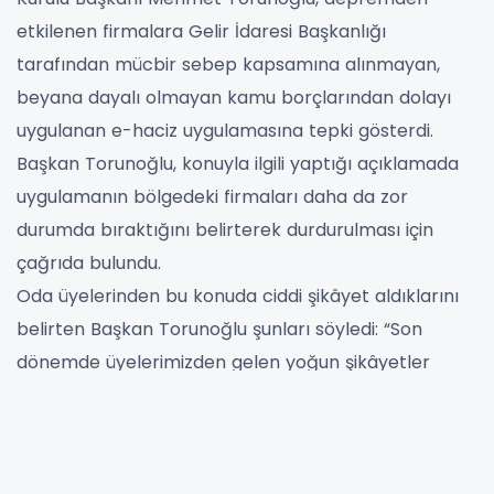
etkilenen firmalara Gelir İdaresi Başkanlığı
tarafından mücbir sebep kapsamına alınmayan,
beyana dayalı olmayan kamu borçlarından dolayı
uygulanan e-haciz uygulamasına tepki gösterdi.
Başkan Torunoğlu, konuyla ilgili yaptığı açıklamada
uygulamanın bölgedeki firmaları daha da zor
durumda bıraktığını belirterek durdurulması için
çağrıda bulundu.
Oda üyelerinden bu konuda ciddi şikâyet aldıklarını
belirten Başkan Torunoğlu şunları söyledi: “Son
dönemde üyelerimizden gelen yoğun şikâyetler
doğrultusunda, elektronik haciz (e-haciz)
uygulamalarının iş dünyasında ciddi mağduriyetlere
yol açtığını üzülerek görmekteyiz. Depremin